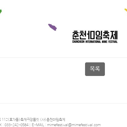
목록
 112(효자동)축제극장몸짓 (사)춘천마임축제
X : 033-242-0584 | E-MAIL : mimefestival@mimefestival.com