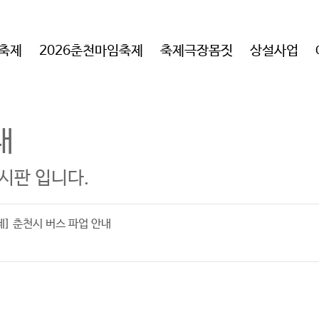
임축제
2026춘천마임축제
축제극장몸짓
상설사업
내
시판 입니다.
제] 춘천시 버스 파업 안내