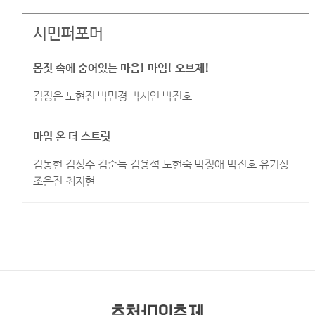
시민퍼포머
몸짓 속에 숨어있는 마음! 마임! 오브제!
김정은 노현진 박민경 박시언 박진호
마임 온 더 스트릿
김동현 김성수 김순득 김용석 노현숙 박정애 박진호 유기상
조은진 최지현