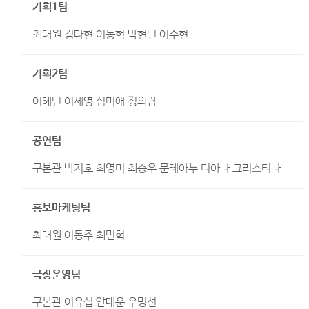
기획1팀
최대원 김다현 이동혁 박현빈 이수현
기획2팀
이혜민 이세영 심미애 정의람
공연팀
구본관 박지호 최영미 최승우 문테아누 디아나 크리스티나
홍보마케팅팀
최대원 이동주 최민혁
극장운영팀
구본관 이유섭 안대운 우명선