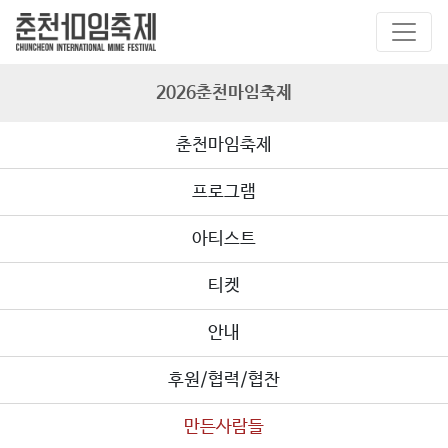
2026춘천마임축제
춘천마임축제
프로그램
아티스트
티켓
안내
후원/협력/협찬
만든사람들