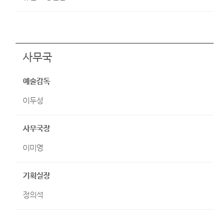
사무국
예술감독
이두성
사무국장
이미영
기획실장
정의석