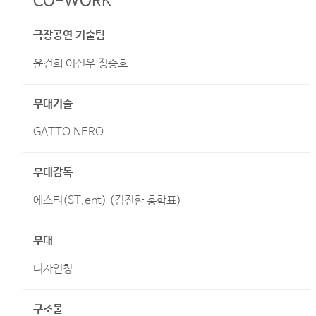
CO-WORK
극장공연 기술팀
윤건희 이신우 정승호
무대기술
GATTO NERO
무대감독
에스티(ST.ent) (김진환 홍학표)
무대
디자인청
구조물