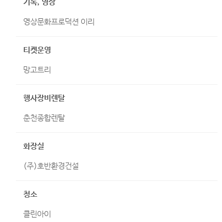
기록, 영상
영상문화프로덕션 이리
티켓운영
망고트리
행사장비렌탈
춘천종합렌탈
화장실
(주)호반환경건설
청소
클린아이