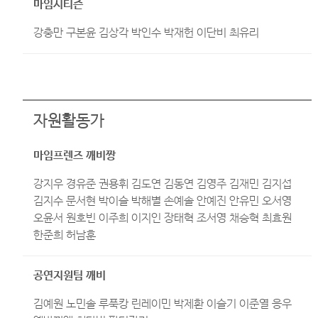
마임시티즌
강충만 구본윤 김상각 박인수 박재헌 이단비 최유리
자원활동가
마임프렌즈 깨비짱
강지우 경유준 권용휘 김도연 김동연 김영주 김재민 김지섭
김지수 문서현 박이슬 박해별 손예솔 안예진 안유민 오서영
오윤서 원호빈 이주희 이지인 장태혁 조서영 채승혁 최효원
한준희 허남훈
공연지원팀 깨비
김예원 노민솔 루푹캉 린레이민 박제환 이슬기 이준열 응우