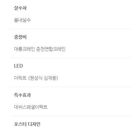
살수차
봄내살수
중장비
대룡크레인 춘천연합크레인
LED
더픽트 (원성식 심재웅)
특수효과
대쉬스페셜이펙트
포스터 디자인