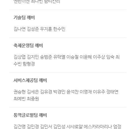
옌반끼엔 최다빈 팜티칸리
기술팀 깨비
김나연 김성준 우지훈 한수민
축제운영팀 깨비
김상엽 김지민 송범준 유택열 이승철 이윤혜 이주상 임숙 최
수빈 함형경
서비스제공팀 깨비
권승현 김세은 김유경 박경민 윤석찬 이영재 이유주 정태연
최예빈 최중원
통역글로벌팀 깨비
김건영 김민경 김민서 김민성 샤샤로얄 에스카라마리나 엄정