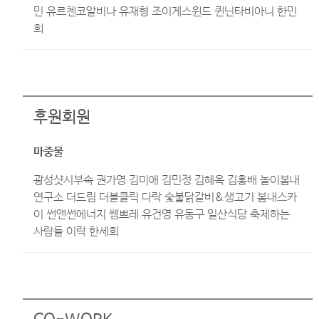
민 유르첸코알비나 유재형 조이게스윈드 퀸닌타비아니 한민
희
후원회원
마중물
광성샷시부속 권가영 김미애 김민정 김혜옥 김홍배 놀이봄내
연구소 더드림 더블클릭 다락 숯불닭갈비&생고기 봄내스카
이 썬앤썬에너지 쎔쁘레 유건영 유동구 일산식당 축제하는
사람들 이락 한세희