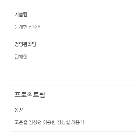
기술팀
문재현 안주희
경영관리팀
권채현
프로젝트팀
몸꾼
고은결 김성령 이종환 장성실 차윤석