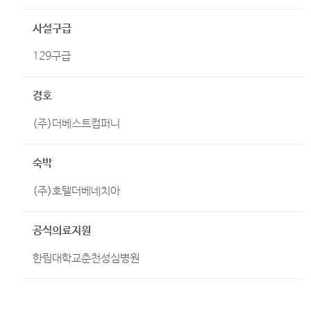
사설구급
129구급
경호
(주)더베스트컴퍼니
숙박
(주)호텔더베네치아
공식의료지원
한림대학교춘천성심병원