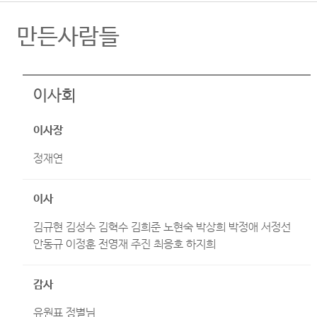
만든사람들
이사회
이사장
정재연
이사
김규현 김성수 김혁수 김희준 노현숙 박상희 박정애 서정선
안동규 이정훈 전영재 주진 최응호 하지희
감사
유원표 정별님