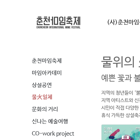
(사)춘천마
물위의 
춘천마임축제
마임아카데미
예쁜 꽃과 
상설공연
지역의 청년들이 ‘
물火일체
지역 아티스트와 신
시민이 직접 다양한
문화의 거리
휴식 가득한 상설축
신나는 예술여행
CO-work project