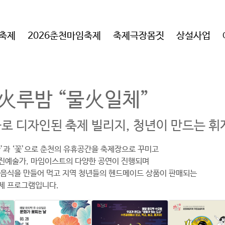
임축제
2026춘천마임축제
축제극장몸짓
상설사업
火루밤 “물火일체”
불로 디자인된 축제 빌리지, 청년이 만드는 
불’과 ‘꽃’으로 춘천의 유휴공간을 축제장으로 꾸미고
진예술가, 마임이스트의 다양한 공연이 진행되며
 음식을 만들어 먹고 지역 청년들의 헨드메이드 상품이 판매되는
제 프로그램입니다.