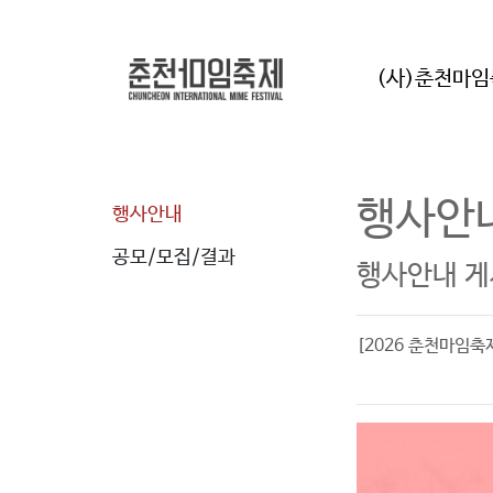
(사)춘천마
행사안
행사안내
공모/모집/결과
행사안내 게
[2026 춘천마임축