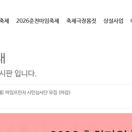
임축제
2026춘천마임축제
축제극장몸짓
상설사업
내
시판 입니다.
제] 마임프린지 시민심사단 모집 (마감)