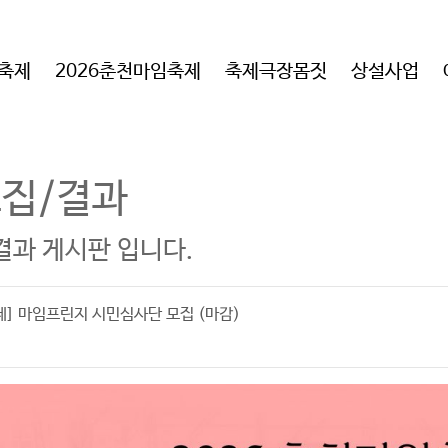
임축제
2026춘천마임축제
축제극장몸짓
상설사업
모집/결과
결과 게시판 입니다.
제] 마임프린지 시민심사단 모집 (마감)