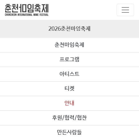
2026춘천마임축제
춘천마임축제
프로그램
아티스트
티켓
안내
후원/협력/협찬
만든사람들